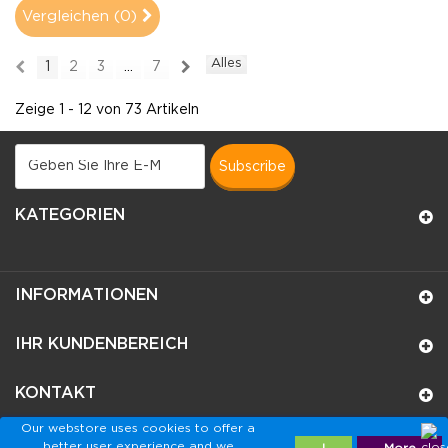
Vergleichen (
0
)
Alles
1
2
3
...
7
Zeige 1 - 12 von 73 Artikeln
subscribe
KATEGORIEN
INFORMATIONEN
IHR KUNDENBEREICH
KONTAKT
Our webstore uses cookies to offer a
better user experience and we