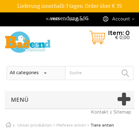
Lieferung innerhalb 3 tagen. Order über € 35
versendung 5,95
Account
Kontakt
Deutsch
Item:
0
€ 0,00
MENÜ
Kontakt
Sitemap
Unser produkten
Mehrere enten
Tiere enten