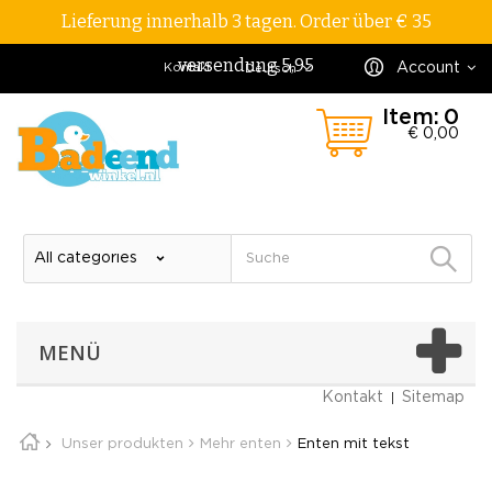
Lieferung innerhalb 3 tagen. Order über € 35
versendung 5,95
Account
Kontakt
Deutsch
Item:
0
€ 0,00
MENÜ
Kontakt
Sitemap
Unser produkten
Mehr enten
Enten mit tekst