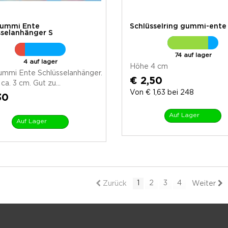
Gummi Ente
Schlüsselring gummi-ente
sselanhänger S
74 auf lager
4 auf lager
Höhe 4 cm
ummi Ente Schlüsselanhänger.
€ 2,50
ca. 3 cm. Gut zu...
Von € 1,63 bei 248
30
Auf Lager
Auf Lager
1
2
3
4
Zurück
Weiter