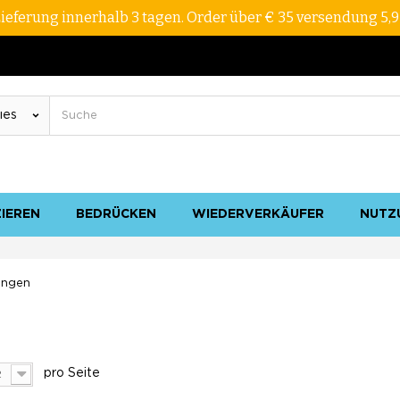
ieferung innerhalb 3 tagen. Order über € 35 versendung 5,
ZIEREN
BEDRÜCKEN
WIEDERVERKÄUFER
NUTZ
ringen
pro Seite
2