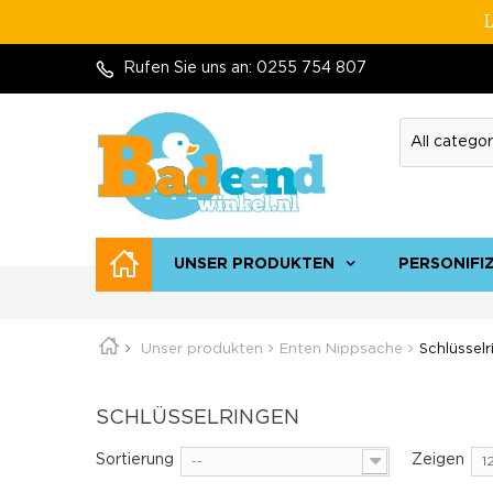
L
Rufen Sie uns an:
0255 754 807
UNSER PRODUKTEN
PERSONIFI
Unser produkten
Enten Nippsache
Schlüssel
SCHLÜSSELRINGEN
Sortierung
Zeigen
--
1