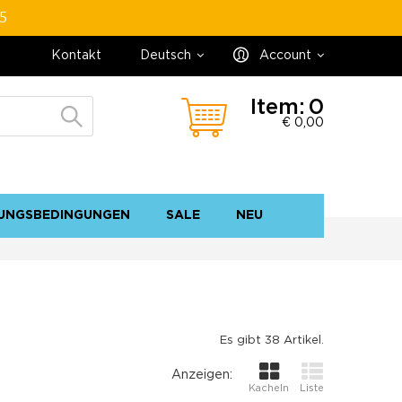
95
Kontakt
Deutsch
Account
Item:
0
€ 0,00
UNGSBEDINGUNGEN
SALE
NEU
Kontakt
Sitemap
Es gibt 38 Artikel.
Anzeigen:
Kacheln
Liste