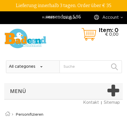
Lieferung innerhalb 3 tagen. Order über € 35
versendung 5,95
Account
Kontakt
Deutsch
Item:
0
€ 0,00
MENÜ
Kontakt
Sitemap
Personifizieren