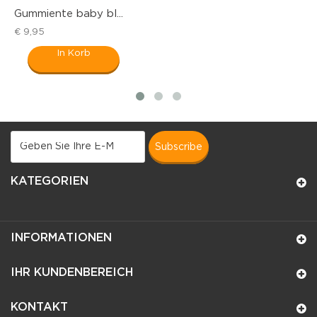
Gummiente baby bl...
D
€ 9,95
€
In Korb
subscribe
KATEGORIEN
INFORMATIONEN
IHR KUNDENBEREICH
KONTAKT