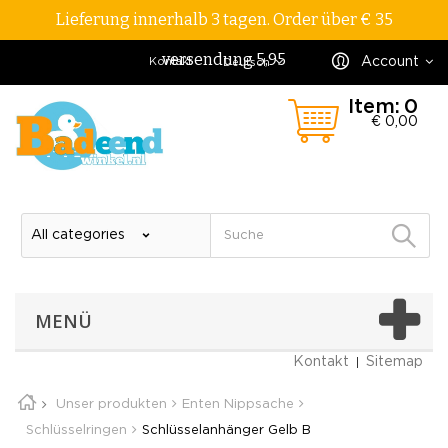
Lieferung innerhalb 3 tagen. Order über € 35
versendung 5,95
Account
Kontakt
Deutsch
Item:
0
€ 0,00
MENÜ
Kontakt
Sitemap
Unser produkten
Enten Nippsache
Schlüsselringen
Schlüsselanhänger Gelb B