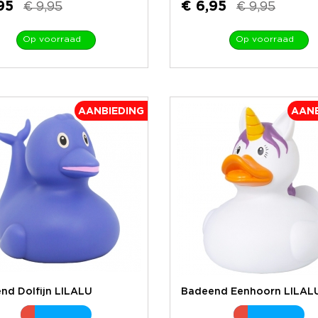
95
€ 6,95
€ 9,95
€ 9,95
Op voorraad
Op voorraad
AANBIEDING
AANB
nd Dolfijn LILALU
Badeend Eenhoorn LILAL