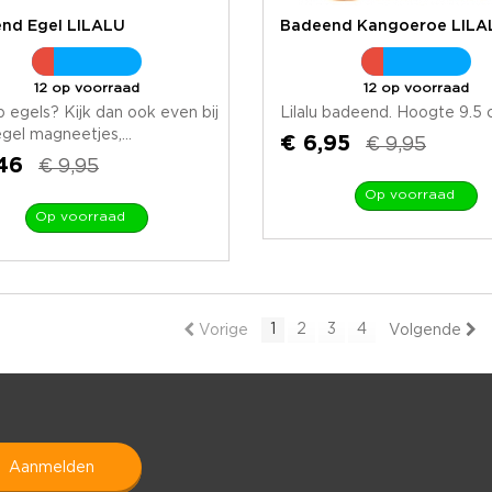
nd Egel LILALU
Badeend Kangoeroe LILA
12 op voorraad
12 op voorraad
 egels? Kijk dan ook even bij
Lilalu badeend. Hoogte 9.5
gel magneetjes,...
€ 6,95
€ 9,95
46
€ 9,95
Op voorraad
Op voorraad
1
2
3
4
Vorige
Volgende
aanmelden