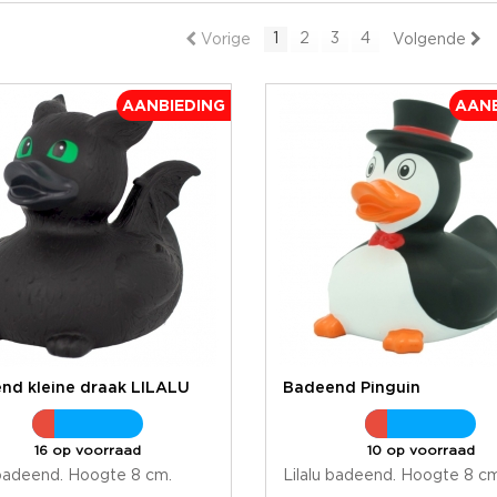
1
2
3
4
Vorige
Volgende
AANBIEDING
AANB
nd kleine draak LILALU
Badeend Pinguin
16 op voorraad
10 op voorraad
 badeend. Hoogte 8 cm.
Lilalu badeend. Hoogte 8 c