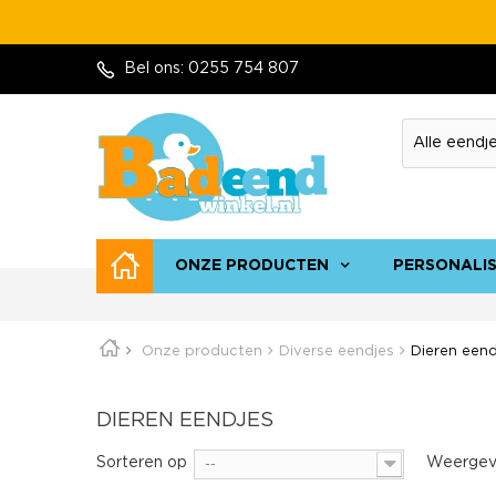
Bel ons:
0255 754 807
ONZE PRODUCTEN
PERSONALI
Onze producten
Diverse eendjes
Dieren eend
DIEREN EENDJES
Sorteren op
Weergev
--