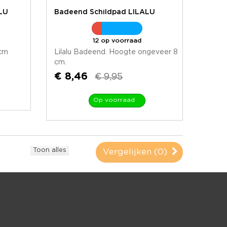
LU
Badeend Schildpad LILALU
12 op voorraad
 cm
Lilalu Badeend. Hoogte ongeveer 8
cm.
€ 8,46
€ 9,95
Op voorraad
Toon alles
Vergelijken (
0
)