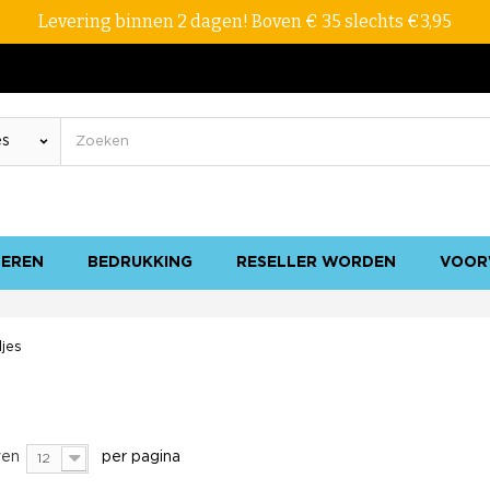
Levering binnen 2 dagen! Boven € 35 slechts €3,95
SEREN
BEDRUKKING
RESELLER WORDEN
VOOR
jes
en
per pagina
12