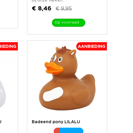
bij onze varken...
€ 8,46
€ 9,95
Op voorraad
IEDING
AANBIEDING
U
Badeend pony LILALU