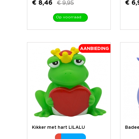
€ 8,46
€ 6,
€ 9,95
Op voorraad
AANBIEDING
Kikker met hart LILALU
Badee