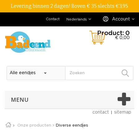
Levering binnen 2 dagen! Boven € 35 slechts €3,95
Account
Contact
Nederlands
Product:
0
€ 0,00
MENU
contact
sitemap
Onze producten
Diverse eendjes