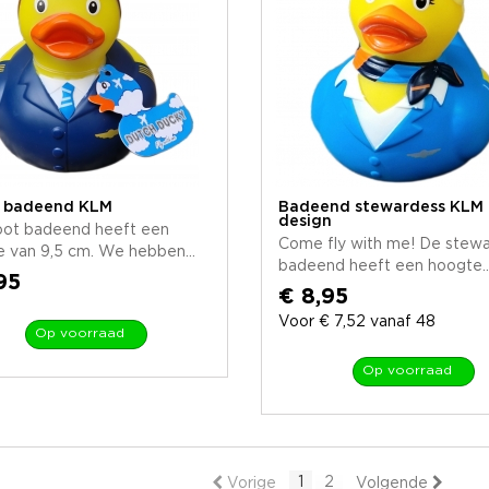
t badeend KLM
Badeend stewardess KLM
design
oot badeend heeft een
Come fly with me! De stew
 van 9,5 cm. We hebben...
badeend heeft een hoogte..
95
€ 8,95
Voor € 7,52 vanaf 48
Op voorraad
Op voorraad
1
2
Vorige
Volgende