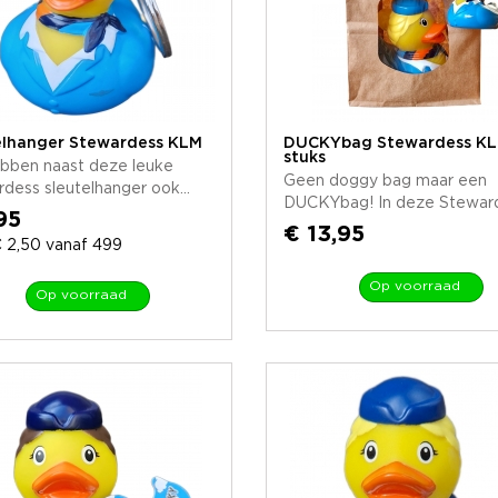
elhanger Stewardess KLM
DUCKYbag Stewardess KL
stuks
bben naast deze leuke
Geen doggy bag maar een
dess sleutelhanger ook...
DUCKYbag! In deze Stewarde
95
€ 13,95
 2,50 vanaf 499
Op voorraad
Op voorraad