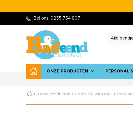
Bel ons:
0255 754 807
ONZE PRODUCTEN
PERSONALI
Onze producten
Come Fly with me Luchtvaart