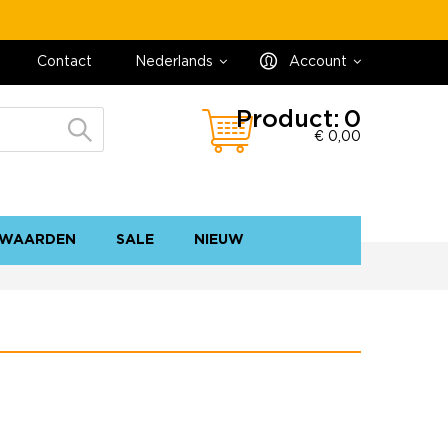
Contact
Nederlands
Account
Product:
0
€ 0,00
WAARDEN
SALE
NIEUW
contact
sitemap