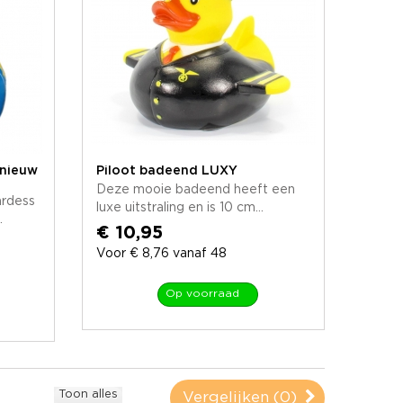
 nieuw
Piloot badeend LUXY
Deze mooie badeend heeft een
ardess
luxe uitstraling en is 10 cm...
.
€ 10,95
Voor € 8,76 vanaf 48
Op voorraad
Toon alles
Vergelijken (
0
)