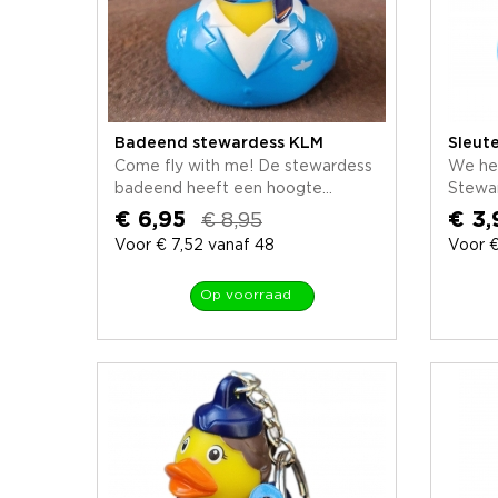
Badeend stewardess KLM
Sleut
Come fly with me! De stewardess
We he
badeend heeft een hoogte...
Stewar
€ 6,95
€ 3,
€ 8,95
Voor € 7,52 vanaf 48
Voor €
Op voorraad