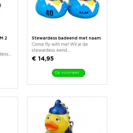
M 2
Stewardess badeend met naam
Come fly with me! Wil je de
stewardess eend...
ss...
€ 14,95
Op voorraad