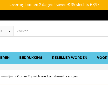
Levering binnen 2 dagen! Boven € 35 slechts €3,95
SEREN
BEDRUKKING
RESELLER WORDEN
VOOR
 eendjes
Come Fly with me Luchtvaart eendjes