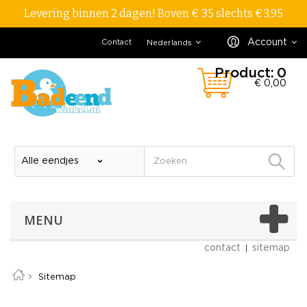
Levering binnen 2 dagen! Boven € 35 slechts €3,95
Account
Contact
Nederlands
Product:
0
€ 0,00
MENU
contact
sitemap
Sitemap