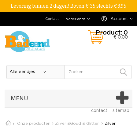
Levering binnen 2 dagen! Boven € 35 slechts €3,95
Account
Contact
Nederlands
Product:
0
€ 0,00
MENU
contact
sitemap
Onze producten
Zilver &Goud & Glitter
Zilver