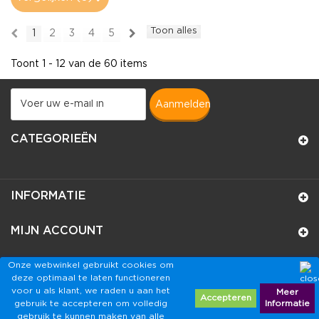
Toon alles
1
2
3
4
5
Toont 1 - 12 van de 60 items
aanmelden
CATEGORIEËN
INFORMATIE
MIJN ACCOUNT
WINKELINFORMATIE
Onze webwinkel gebruikt cookies om
deze optimaal te laten functioneren
voor u als klant, we raden u aan het
Meer
Accepteren
gebruik te accepteren om volledig
Informatie
gebruik te kunnen maken van alle