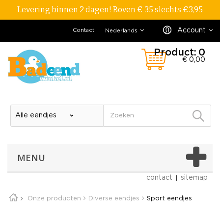
Levering binnen 2 dagen! Boven € 35 slechts €3,95
Account
Contact
Nederlands
Product:
0
€ 0,00
MENU
contact
sitemap
Onze producten
Diverse eendjes
Sport eendjes