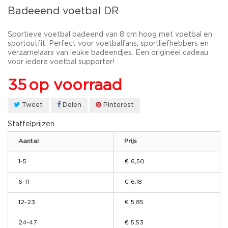
Badeeend voetbal DR
Sportieve voetbal badeend van 8 cm hoog met voetbal en
sportoutfit. Perfect voor voetbalfans, sportliefhebbers en
verzamelaars van leuke badeendjes. Een origineel cadeau
voor iedere voetbal supporter!
35
op voorraad
Tweet
Delen
Pinterest
Staffelprijzen
Aantal
Prijs
1-5
€ 6,50
6-11
€ 6,18
12-23
€ 5,85
24-47
€ 5,53