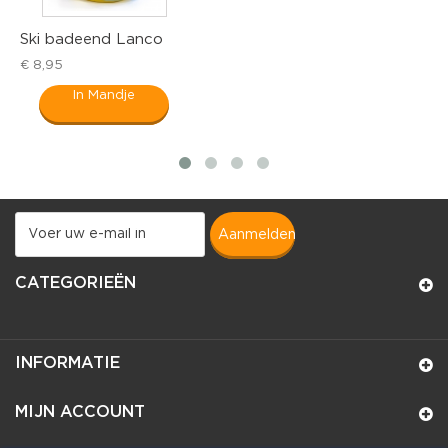
Ski badeend Lanco
L
€ 8,95
€
In Mandje
aanmelden
CATEGORIEËN
INFORMATIE
MIJN ACCOUNT