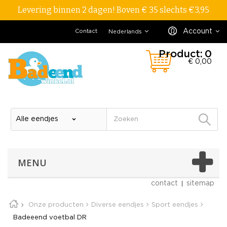
Levering binnen 2 dagen! Boven € 35 slechts €3,95
Account
Contact
Nederlands
Product:
0
€ 0,00
MENU
contact
sitemap
Onze producten
Diverse eendjes
Sport eendjes
Badeeend voetbal DR