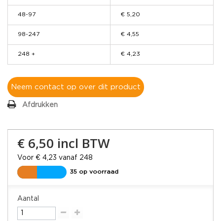
48-97
€ 5,20
98-247
€ 4,55
248 +
€ 4,23
Neem contact op over dit product
Afdrukken
€ 6,50
incl BTW
Voor € 4,23 vanaf 248
35 op voorraad
Aantal