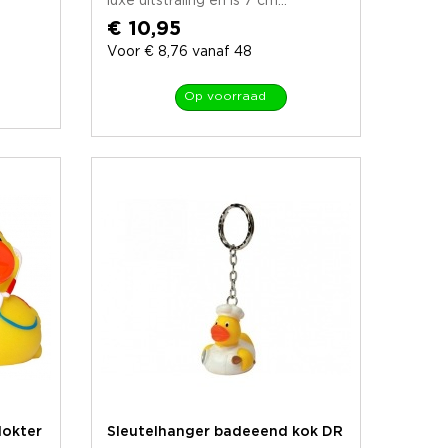
luxe uitstraling en is 7 cm...
€ 10,95
Voor € 8,76 vanaf 48
Op voorraad
dokter
Sleutelhanger badeeend kok DR