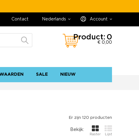
Contact
Nederlands
Account
Product:
0
€ 0,00
WAARDEN
SALE
NIEUW
contact
sitemap
Er zijn 120 producten
Bekijk:
Raster
Lijst