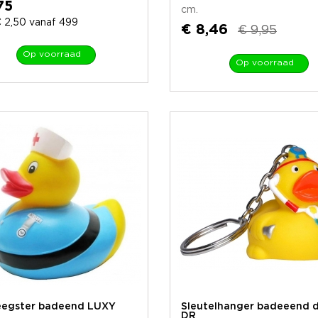
75
cm.
 2,50 vanaf 499
€ 8,46
€ 9,95
Op voorraad
Op voorraad
eegster badeend LUXY
Sleutelhanger badeeend 
DR