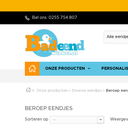
Bel ons:
0255 754 807
ONZE PRODUCTEN
PERSONALI
Onze producten
Diverse eendjes
Beroep een
BEROEP EENDJES
Sorteren op
Weergev
--