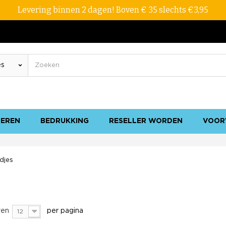
Levering binnen 2 dagen! Boven € 35 slechts €3,95
SEREN
BEDRUKKING
RESELLER WORDEN
VOOR
djes
en
per pagina
12