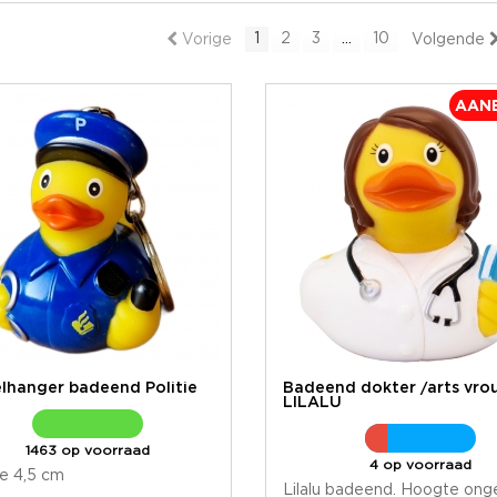
1
2
3
...
10
Vorige
Volgende
AANB
elhanger badeend Politie
Badeend dokter /arts vro
LILALU
1463 op voorraad
4 op voorraad
e 4,5 cm
Lilalu badeend. Hoogte ong