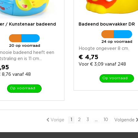
der / Kunstenaar badeend
Badeend bouwvakker DR
24 op voorraad
20 op voorraad
Hoogte ongeveer 8 cm.
mooie badeend heeft een
€ 4,75
tstraling en is 11 cm...
Voor € 3,09 vanaf 248
,95
 8,76 vanaf 48
Op voorraad
Op voorraad
1
2
3
...
10
Vorige
Volgende