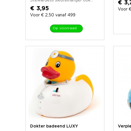
Stewardess sleutelhanger ook...
€ 3,
€ 3,95
Voor €
Voor € 2,50 vanaf 499
Op voorraad
Dokter badeend LUXY
Verpl