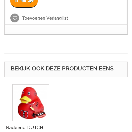
In Mandje
Toevoegen Verlanglijst
BEKIJK OOK DEZE PRODUCTEN EENS
Badeend DUTCH
B