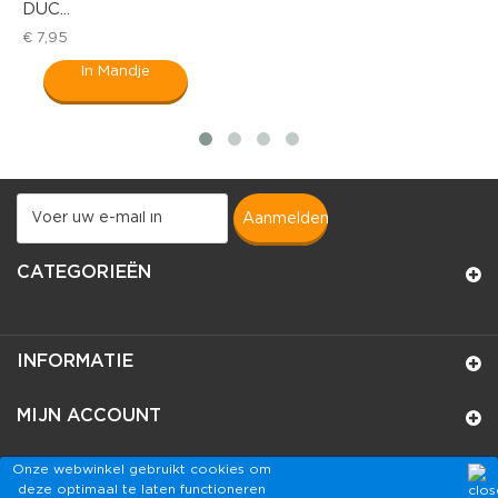
DUC...
D
€ 7,95
€
In Mandje
aanmelden
CATEGORIEËN
INFORMATIE
MIJN ACCOUNT
WINKELINFORMATIE
Onze webwinkel gebruikt cookies om
deze optimaal te laten functioneren