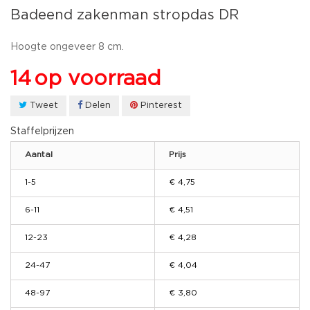
Badeend zakenman stropdas DR
Hoogte ongeveer 8 cm.
14
op voorraad
Tweet
Delen
Pinterest
Staffelprijzen
Aantal
Prijs
1-5
€ 4,75
6-11
€ 4,51
12-23
€ 4,28
24-47
€ 4,04
48-97
€ 3,80