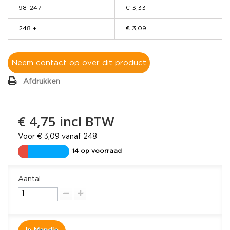
98-247
€ 3,33
248 +
€ 3,09
Neem contact op over dit product
Afdrukken
€ 4,75
incl BTW
Voor € 3,09 vanaf 248
14 op voorraad
Aantal