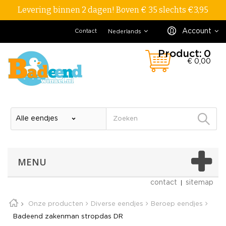
Levering binnen 2 dagen! Boven € 35 slechts €3,95
Account
Contact
Nederlands
Product:
0
€ 0,00
MENU
contact
sitemap
Onze producten
Diverse eendjes
Beroep eendjes
Badeend zakenman stropdas DR