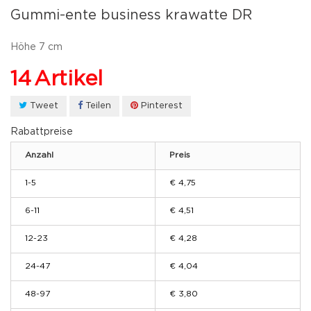
Gummi-ente business krawatte DR
Höhe 7 cm
14
Artikel
Tweet
Teilen
Pinterest
Rabattpreise
Anzahl
Preis
1-5
€ 4,75
6-11
€ 4,51
12-23
€ 4,28
24-47
€ 4,04
48-97
€ 3,80