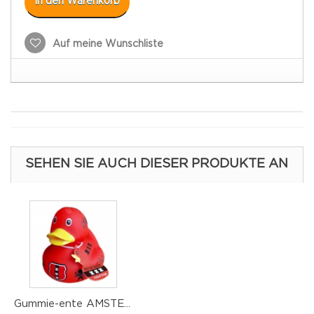
In den Warenkorb
Auf meine Wunschliste
SEHEN SIE AUCH DIESER PRODUKTE AN
Gummie-ente AMSTE...
G