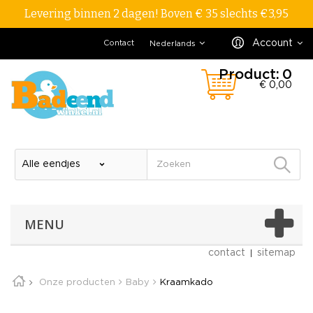
Levering binnen 2 dagen! Boven € 35 slechts €3,95
Account
Contact
Nederlands
Product:
0
€ 0,00
MENU
contact
sitemap
Onze producten
Baby
Kraamkado