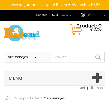
Levering binnen 2 dagen! Boven € 35 slechts €3,95
Account
Contact
Nederlands
Product:
0
€ 0,00
MENU
contact
sitemap
Onze producten
Merk eendjes