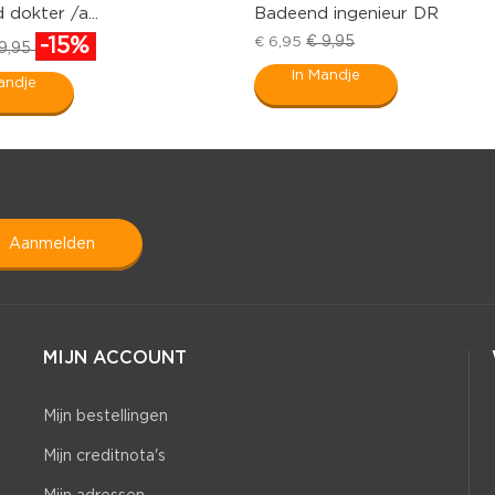
dokter /a...
Badeend ingenieur DR
€ 9,95
-15%
€ 6,95
9,95
In Mandje
andje
aanmelden
MIJN ACCOUNT
Mijn bestellingen
Mijn creditnota's