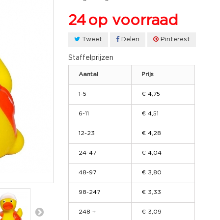
24
op voorraad
Tweet
Delen
Pinterest
Staffelprijzen
Aantal
Prijs
1-5
€ 4,75
6-11
€ 4,51
12-23
€ 4,28
24-47
€ 4,04
48-97
€ 3,80
98-247
€ 3,33
248 +
€ 3,09