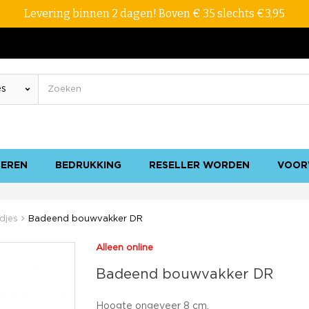
Levering binnen 2 dagen! Boven € 35 slechts €3,95
SEREN
BEDRUKKING
RESELLER WORDEN
VOOR
djes
Badeend bouwvakker DR
Alleen online
Badeend bouwvakker DR
Hoogte ongeveer 8 cm.