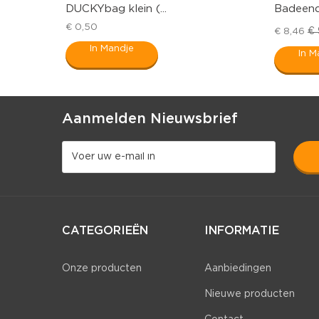
DUCKYbag klein (...
Badeend 
€ 0,50
€ 
€ 8,46
In Mandje
In M
Aanmelden Nieuwsbrief
CATEGORIEËN
INFORMATIE
Onze producten
Aanbiedingen
Nieuwe producten