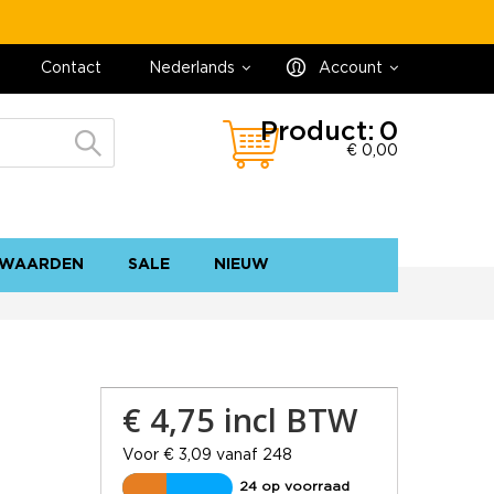
Contact
Nederlands
Account
Product:
0
€ 0,00
WAARDEN
SALE
NIEUW
contact
sitemap
€ 4,75
incl BTW
Voor € 3,09 vanaf 248
24 op voorraad