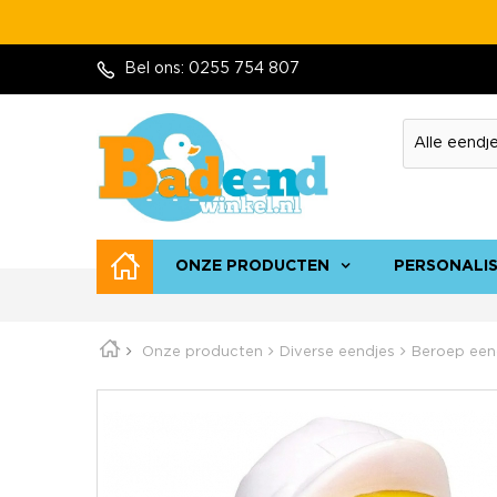
Bel ons:
0255 754 807
ONZE PRODUCTEN
PERSONALI
Onze producten
Diverse eendjes
Beroep een