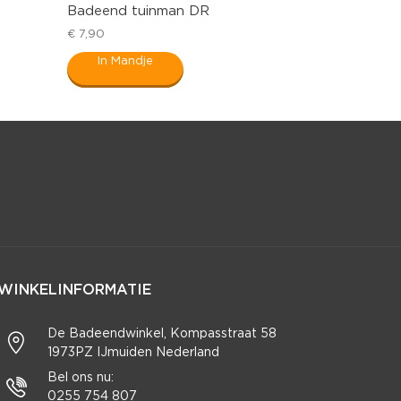
Badeend tuinman DR
€ 7,90
In Mandje
WINKELINFORMATIE
De Badeendwinkel, Kompasstraat 58
1973PZ IJmuiden Nederland
Bel ons nu:
0255 754 807