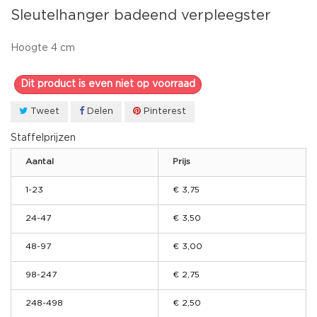
Sleutelhanger badeend verpleegster
Hoogte 4 cm
Dit product is even niet op voorraad
Tweet
Delen
Pinterest
Staffelprijzen
Aantal
Prijs
1-23
€ 3,75
24-47
€ 3,50
48-97
€ 3,00
98-247
€ 2,75
248-498
€ 2,50