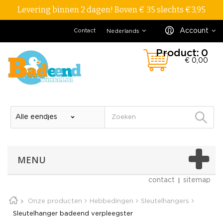
Levering binnen 2 dagen! Boven € 35 slechts €3,95
Account
Contact
Nederlands
Product:
0
€ 0,00
MENU
contact
sitemap
Onze producten
Hebbedingen
Sleutelhangers
Sleutelhanger badeend verpleegster