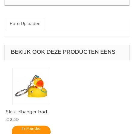
Foto Uploaden
BEKIJK OOK DEZE PRODUCTEN EENS
Sleutelhanger bad...
B
€ 2,50
€
In Mandje