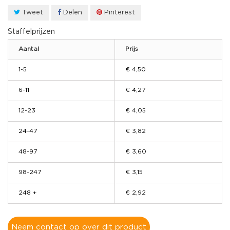
Tweet
Delen
Pinterest
Staffelprijzen
Aantal
Prijs
1-5
€ 4,50
6-11
€ 4,27
12-23
€ 4,05
24-47
€ 3,82
48-97
€ 3,60
98-247
€ 3,15
248 +
€ 2,92
Neem contact op over dit product