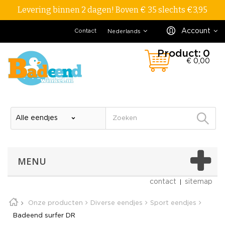
Levering binnen 2 dagen! Boven € 35 slechts €3,95
Account
Contact
Nederlands
Product:
0
€ 0,00
MENU
contact
sitemap
Onze producten
Diverse eendjes
Sport eendjes
Badeend surfer DR