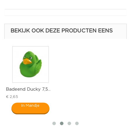
BEKIJK OOK DEZE PRODUCTEN EENS
Badeend Ducky 7,5...
B
€ 2,65
€
In Mandje