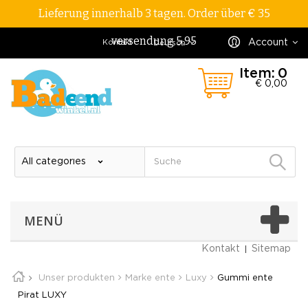
Lieferung innerhalb 3 tagen. Order über € 35
versendung 5,95
Account
Kontakt
Deutsch
Item:
0
€ 0,00
MENÜ
Kontakt
Sitemap
Unser produkten
Marke ente
Luxy
Gummi ente
Pirat LUXY