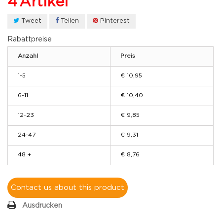
4
Artikel
Tweet
Teilen
Pinterest
Rabattpreise
Anzahl
Preis
1-5
€ 10,95
6-11
€ 10,40
12-23
€ 9,85
24-47
€ 9,31
48 +
€ 8,76
Contact us about this product
Ausdrucken