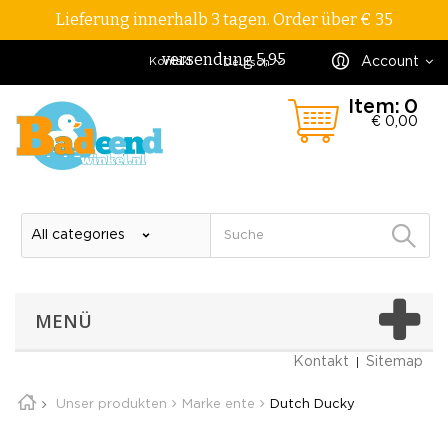
Lieferung innerhalb 3 tagen. Order über € 35
versendung 5,95
Account
Kontakt
Deutsch
Item:
0
€ 0,00
MENÜ
Kontakt
Sitemap
Unser produkten
Marke ente
Dutch Ducky