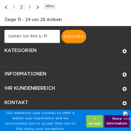
Alles
1
2
3
Zeige 13 - 24 von 28 Artikeln
subscribe
KATEGORIEN
INFORMATIONEN
IHR KUNDENBEREICH
KONTAKT
Our webstore uses cookies to offer a
better user experience and we
I
More
recommend you to accept their use to
accept
information
fully enjoy your navigation.
© 2026 - De Badeendwinkel™