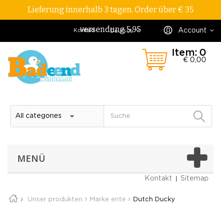
Lieferung innerhalb 3 tagen. Order über € 35
versendung 5,95
Account
Kontakt
Deutsch
Item:
0
€ 0,00
MENÜ
Kontakt
Sitemap
Unser produkten
Marke ente
Dutch Ducky