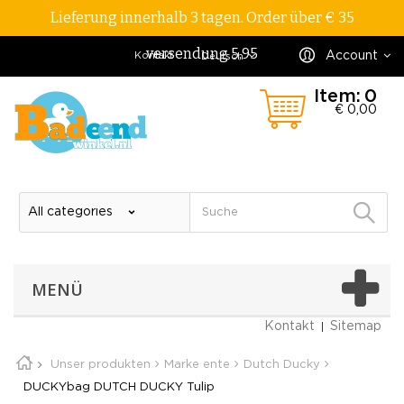
Lieferung innerhalb 3 tagen. Order über € 35
versendung 5,95
Account
Kontakt
Deutsch
Item:
0
€ 0,00
MENÜ
Kontakt
Sitemap
Unser produkten
Marke ente
Dutch Ducky
DUCKYbag DUTCH DUCKY Tulip