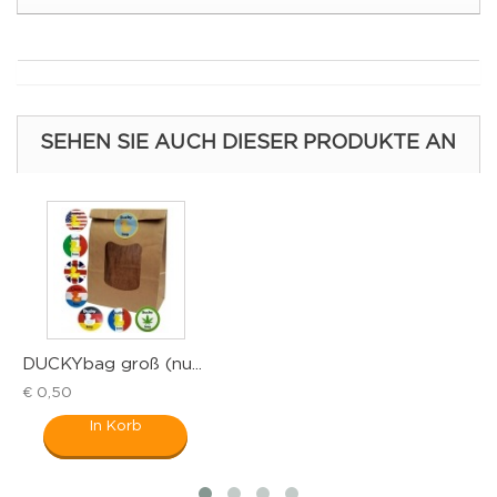
SEHEN SIE AUCH DIESER PRODUKTE AN
DUCKYbag groß (nu...
G
€ 0,50
€
In Korb