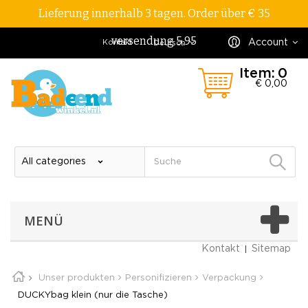
Lieferung innerhalb 3 tagen. Order über € 35
versendung 5,95
Account
Kontakt
Deutsch
Item:
0
€ 0,00
MENÜ
Kontakt
Sitemap
Unser produkten
Personifizieren
Verpackung
DUCKYbag klein (nur die Tasche)