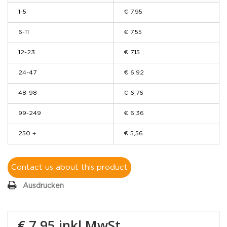
1-5
€ 7,95
6-11
€ 7,55
12-23
€ 7,15
24-47
€ 6,92
48-98
€ 6,76
99-249
€ 6,36
250 +
€ 5,56
Contact us about this product
Ausdrucken
€ 7,95
inkl MwSt