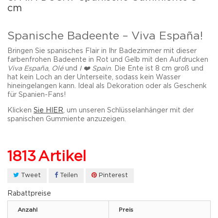
cm
Spanische Badeente – Viva España!
Bringen Sie spanisches Flair in Ihr Badezimmer mit dieser
farbenfrohen Badeente in Rot und Gelb mit den Aufdrucken
Viva España
,
Olé
und
I ❤️ Spain
. Die Ente ist
8 cm groß
und
hat
kein Loch an der Unterseite
, sodass kein Wasser
hineingelangen kann. Ideal als Dekoration oder als Geschenk
für Spanien-Fans!
Klicken
Sie HIER
, um unseren Schlüsselanhänger mit der
spanischen Gummiente anzuzeigen.
1813
Artikel
Tweet
Teilen
Pinterest
Rabattpreise
Anzahl
Preis