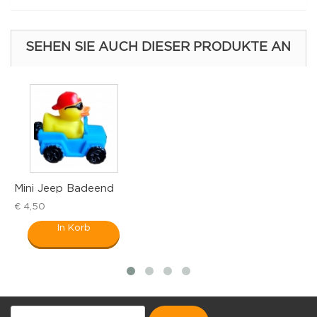
SEHEN SIE AUCH DIESER PRODUKTE AN
adeend
Propeller Pilot B.
€ 6,95
orb
In Korb