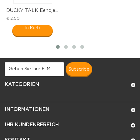
DUCKY TALK Eendje...
G
€ 2,50
€ 
In Korb
subscribe
KATEGORIEN
INFORMATIONEN
IHR KUNDENBEREICH