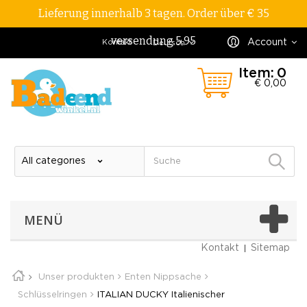
Lieferung innerhalb 3 tagen. Order über € 35
versendung 5,95
Account
Kontakt
Deutsch
Item:
0
€ 0,00
MENÜ
Kontakt
Sitemap
Unser produkten
Enten Nippsache
Schlüsselringen
ITALIAN DUCKY Italienischer