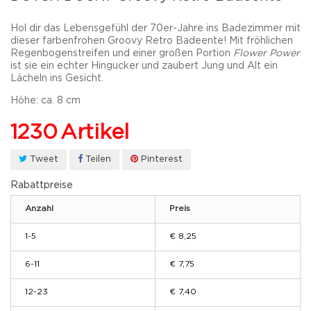
Hol dir das Lebensgefühl der 70er-Jahre ins Badezimmer mit
dieser farbenfrohen
Groovy Retro Badeente
! Mit fröhlichen
Regenbogenstreifen und einer großen Portion
Flower Power
ist sie ein echter Hingucker und zaubert Jung und Alt ein
Lächeln ins Gesicht.
Höhe:
ca. 8 cm
1230
Artikel
Tweet
Teilen
Pinterest
Rabattpreise
Anzahl
Preis
1-5
€ 8,25
6-11
€ 7,75
12-23
€ 7,40