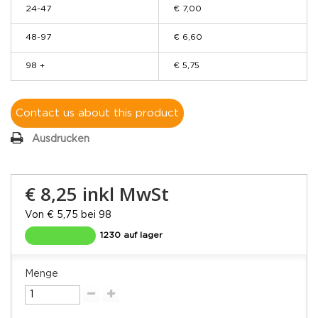
24-47
€ 7,00
48-97
€ 6,60
98 +
€ 5,75
Contact us about this product
Ausdrucken
€ 8,25
inkl MwSt
Von € 5,75 bei 98
1230 auf lager
Menge