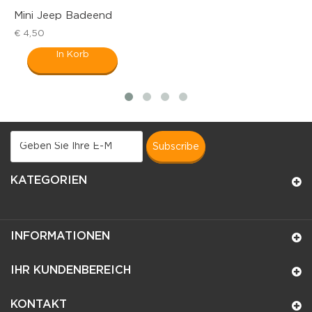
ni Jeep Badeend
Propell
,50
€ 6,95
In Korb
subscribe
KATEGORIEN
INFORMATIONEN
IHR KUNDENBEREICH
KONTAKT