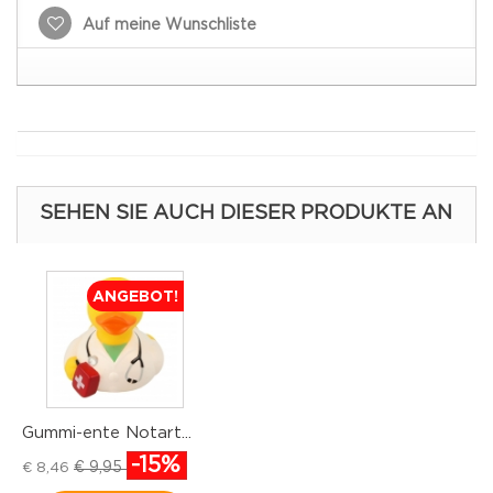
Auf meine Wunschliste
SEHEN SIE AUCH DIESER PRODUKTE AN
ANGEBOT!
Gummi-ente Notart...
G
-15%
€ 9,95
€ 8,46
€