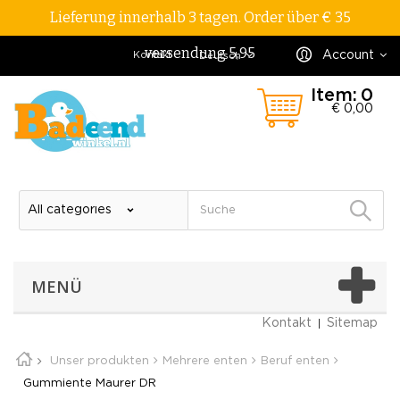
Lieferung innerhalb 3 tagen. Order über € 35
versendung 5,95
Account
Kontakt
Deutsch
Item:
0
€ 0,00
MENÜ
Kontakt
Sitemap
Unser produkten
Mehrere enten
Beruf enten
Gummiente Maurer DR