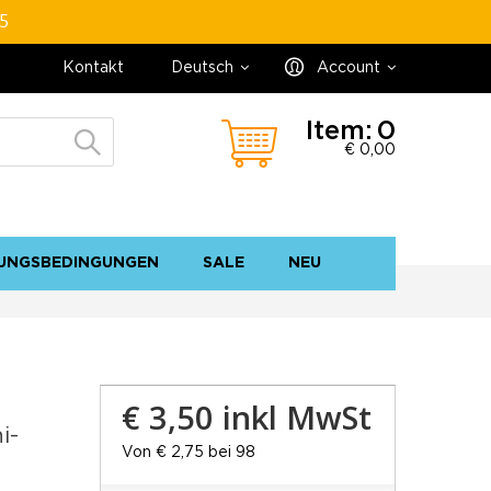
95
Kontakt
Deutsch
Account
Item:
0
€ 0,00
UNGSBEDINGUNGEN
SALE
NEU
Kontakt
Sitemap
€ 3,50
inkl MwSt
i-
Von € 2,75 bei 98