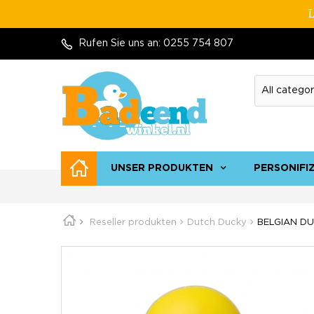
L
Rufen Sie uns an:
0255 754 807
UNSER PRODUKTEN
PERSONIFI
Reseller produkten
Dutch Ducky
BELGIAN DU