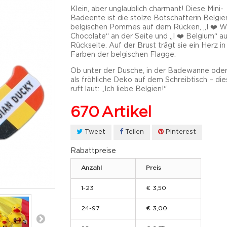
Klein, aber unglaublich charmant! Diese Mini-
Badeente ist die stolze Botschafterin Belgie
belgischen Pommes auf dem Rücken, „I ❤️ W
Chocolate“ an der Seite und „I ❤️ Belgium“ au
Rückseite. Auf der Brust trägt sie ein Herz i
Farben der belgischen Flagge.
Ob unter der Dusche, in der Badewanne oder
als fröhliche Deko auf dem Schreibtisch – di
ruft laut: „Ich liebe Belgien!“
670
Artikel
Tweet
Teilen
Pinterest
Rabattpreise
Anzahl
Preis
1-23
€ 3,50
24-97
€ 3,00