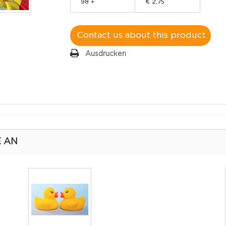
98 +
€ 2,75
Contact us about this product
Ausdrucken
E AN