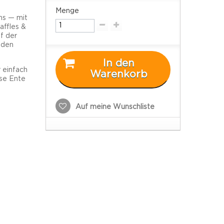
Menge
ns — mit
affles &
f der
n den
In den
 einfach
Warenkorb
ese Ente
Auf meine Wunschliste