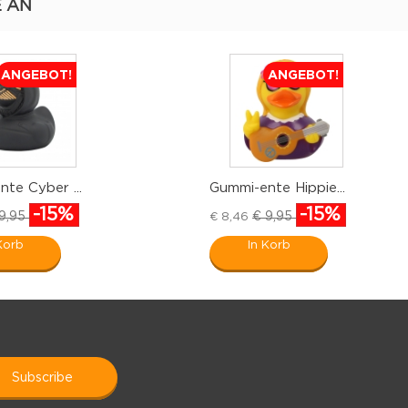
E AN
ANGEBOT!
ANGEBOT!
te Cyber ...
Gummi-ente Hippie...
-15%
-15%
9,95
€ 9,95
€ 8,46
Korb
In Korb
subscribe