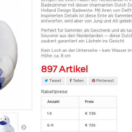
Badezimmer mit dieser charmanten
Dutch D
Holland Design
Badeente. Mit ihren
von Delft
inspirierten Details
ist diese Ente als
Sammler
entworfen, wird aber von
Jung und Alt
gelieb
Perfekt für Sammler, als Geschenk und als
lu
Souvenir aus den Niederlanden
— diese Dutc
zaubert garantiert
ein Lächeln ins Gesicht
.
Kein Loch an der Unterseite – kein Wasser im
Höhe:
ca.
8 cm
897
Artikel
Tweet
Teilen
Pinterest
Rabattpreise
Anzahl
Preis
1-5
€ 7,95
6-11
€ 7,55