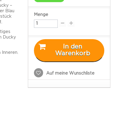
ucky –
er Blau
Menge
stück
t.
stiges
h Ducky
In den
 Inneren.
Warenkorb
Auf meine Wunschliste