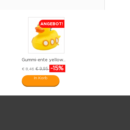
ANGEBOT!
Gummi-ente yellow...
-15%
€ 9,95
€ 8,46
In Korb