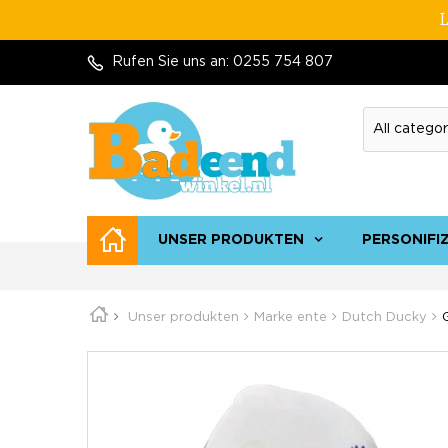
L
Rufen Sie uns an:
0255 754 807
UNSER PRODUKTEN
PERSONIFI
Unser produkten
Marke ente
Dutch Ducky