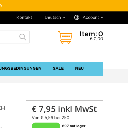
95
Kontakt
Deutsch
Account
Item:
0
€ 0,00
UNGSBEDINGUNGEN
SALE
NEU
Kontakt
Sitemap
€ 7,95
inkl MwSt
CH
Von € 5,56 bei 250
897 auf lager
hr