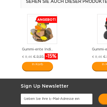
SEHEN SIE AUCH DIESER PRODUKT
ANGEBOT!
Gummi-ente Indi...
Gummi-en
-15%
€ 9,95
€ 
€ 8,46
€ 8,46
In Korb
In 
Sign Up Newsletter