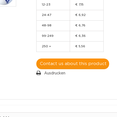
12-23
€ 7,15
24-47
€ 6,92
48-98
€ 6,76
99-249
€ 6,36
250 +
€ 5,56
Contact us about this product
Ausdrucken