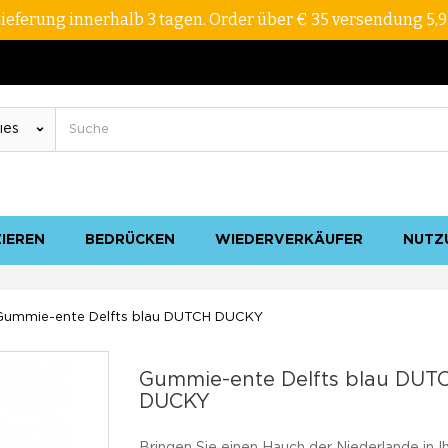
ieferung innerhalb 3 tagen. Order über € 35 versendung 5,
ZIEREN
BEDRÜCKEN
WIEDERVERKÄUFER
NUTZ
Gummie-ente Delfts blau DUTCH DUCKY
Gummie-ente Delfts blau DUT
DUCKY
Bringen Sie einen Hauch der Niederlande in I