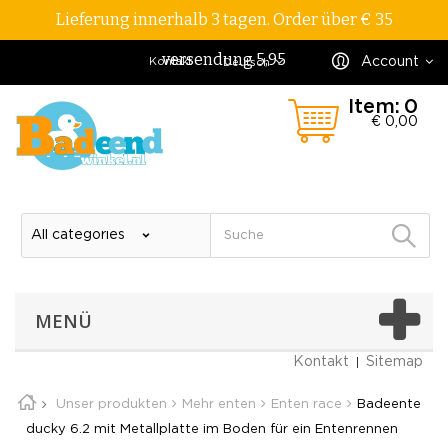
Lieferung innerhalb 3 tagen. Order über € 35
versendung 5,95
Account
Kontakt
Deutsch
Item:
0
€ 0,00
MENÜ
Kontakt
Sitemap
Unser produkten
Mehr enten
Enten race
Badeente
ducky 6.2 mit Metallplatte im Boden für ein Entenrennen