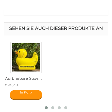
SEHEN SIE AUCH DIESER PRODUKTE AN
Aufblasbare Super...
B
€ 39,50
€
In Korb