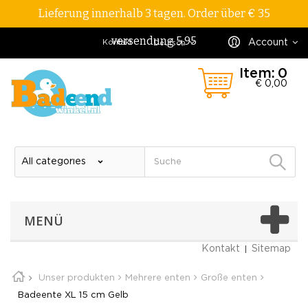
Lieferung innerhalb 3 tagen. Order über € 35
versendung 5,95
Account
Kontakt
Deutsch
Item:
0
€ 0,00
MENÜ
Kontakt
Sitemap
Unser produkten
Mehrere enten
Große enten
Badeente XL 15 cm Gelb