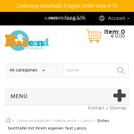
Lieferung innerhalb 3 tagen. Order über € 35
versendung 5,95
Account
Kontakt
Deutsch
Item:
0
€ 0,00
MENÜ
Kontakt
Sitemap
Unser produkten
Marke ente
Lanco
Enten
textttafel mit Ihrem eigenen Text Lanco