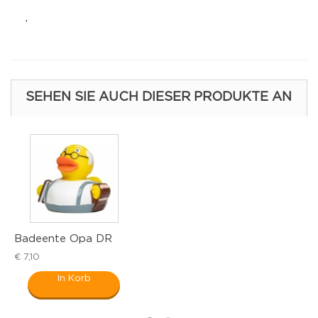
,
SEHEN SIE AUCH DIESER PRODUKTE AN
deente Opa DR
Badee
,10
€ 7,10
In Korb