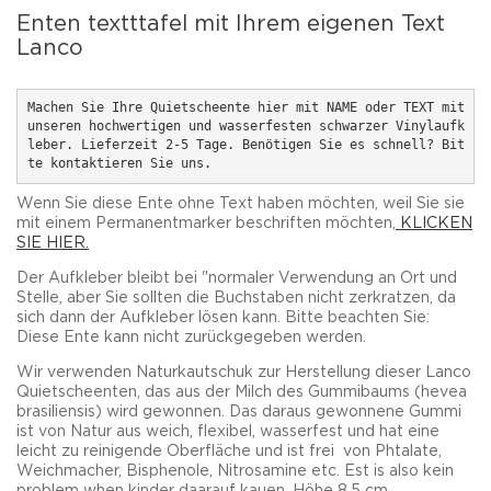
Enten textttafel mit Ihrem eigenen Text
Lanco
Machen Sie Ihre 
Quietscheente hier mit NAME oder TEXT mit 
unseren hochwertigen und wasserfesten schwarzer Vinylaufk
leber. 
Lieferzeit 2-5 Tage. 
Benötigen Sie es schnell? Bit
te kontaktieren Sie uns.
Wenn Sie diese Ente ohne Text haben möchten, weil Sie sie
mit einem Permanentmarker beschriften möchten,
KLICKEN
SIE HIER.
Der Aufkleber bleibt bei "normaler Verwendung an Ort und
Stelle, aber Sie sollten die Buchstaben nicht zerkratzen, da
sich dann der Aufkleber lösen kann. Bitte beachten Sie:
Diese Ente kann nicht zurückgegeben werden.
Wir verwenden Naturkautschuk zur Herstellung dieser Lanco
Quietscheenten, das aus der Milch des Gummibaums (hevea
brasiliensis) wird gewonnen. Das daraus gewonnene Gummi
ist von Natur aus weich, flexibel, wasserfest und hat eine
leicht zu reinigende Oberfläche und ist frei von Phtalate,
Weichmacher, Bisphenole, Nitrosamine etc. Est is also kein
problem when kinder daarauf kauen. Höhe 8,5 cm.