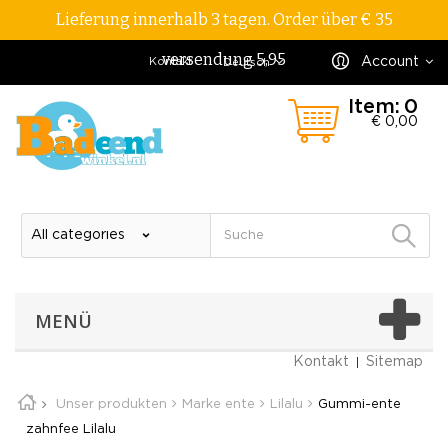
Lieferung innerhalb 3 tagen. Order über € 35
versendung 5,95
Account
Kontakt
Deutsch
Item:
0
€ 0,00
MENÜ
Kontakt
Sitemap
Unser produkten
Marke ente
Lilalu
Gummi-ente
zahnfee Lilalu