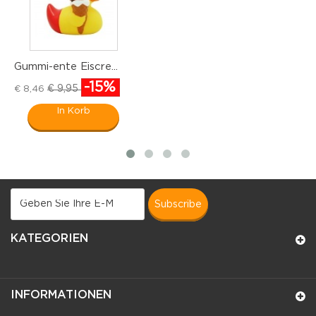
Gummi-ente Eiscre...
G
-15%
€ 9,95
€ 8,46
€
In Korb
subscribe
KATEGORIEN
INFORMATIONEN