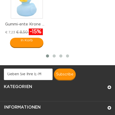
Gummi-ente Krone ...
G
-15%
€ 8,50
€ 7,23
€
In Korb
subscribe
KATEGORIEN
INFORMATIONEN