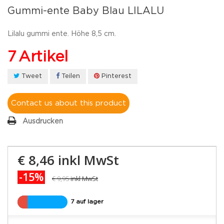
Gummi-ente Baby Blau LILALU
Lilalu gummi ente. Höhe 8,5 cm.
7
Artikel
Tweet
Teilen
Pinterest
Contact us about this product
Ausdrucken
€ 8,46
inkl MwSt
-15%
€ 9,95
inkl MwSt
7 auf lager