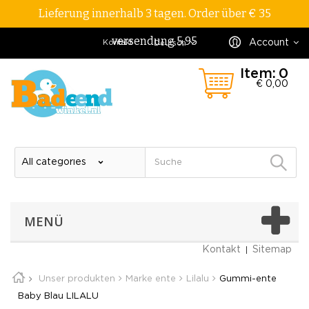
Lieferung innerhalb 3 tagen. Order über € 35
versendung 5,95
Account
Kontakt
Deutsch
Item:
0
€ 0,00
MENÜ
Kontakt
Sitemap
Unser produkten
Marke ente
Lilalu
Gummi-ente
Baby Blau LILALU