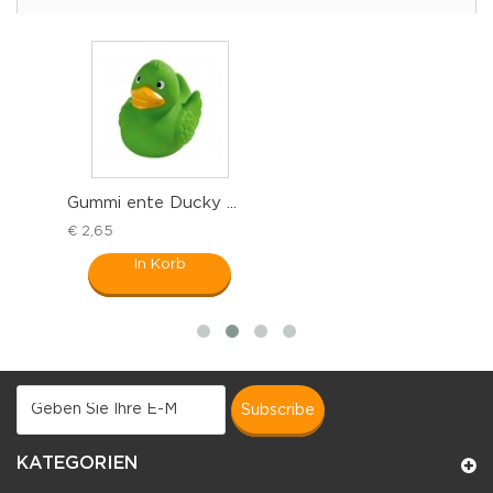
Gummi ente Ducky ...
G
€ 2,65
€
In Korb
subscribe
KATEGORIEN