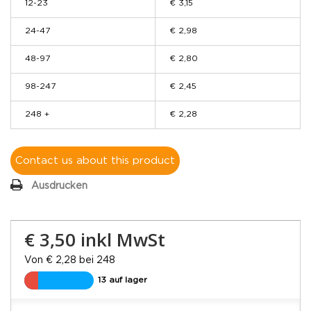
12-23
€ 3,15
24-47
€ 2,98
48-97
€ 2,80
98-247
€ 2,45
248 +
€ 2,28
Contact us about this product
Ausdrucken
€ 3,50
inkl MwSt
Von € 2,28 bei 248
13 auf lager