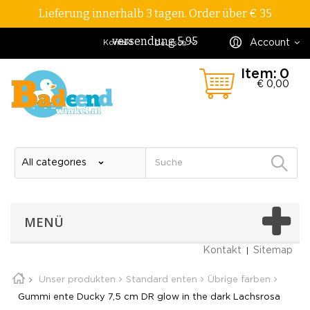
Lieferung innerhalb 3 tagen. Order über € 35
versendung 5,95
Account
Kontakt
Deutsch
Item:
0
€ 0,00
MENÜ
Kontakt
Sitemap
Unser produkten
Standard enten
Übrige farben
Gummi ente Ducky 7,5 cm DR glow in the dark Lachsrosa