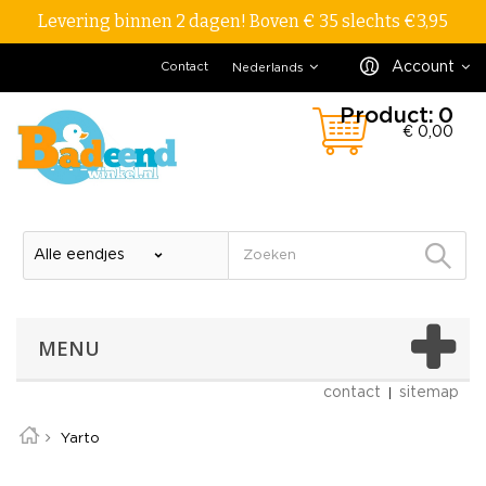
Levering binnen 2 dagen! Boven € 35 slechts €3,95
Account
Contact
Nederlands
Product:
0
€ 0,00
MENU
contact
sitemap
Yarto