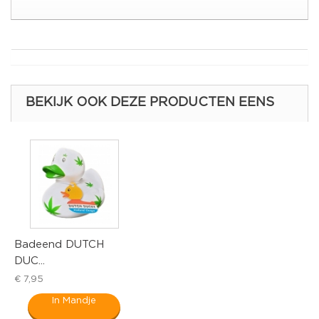
BEKIJK OOK DEZE PRODUCTEN EENS
nd DUTCH
Strand ba
Lanco
€ 8,95
In Mandje
In M