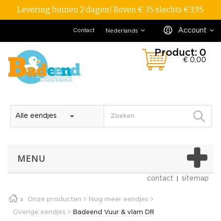
Levering binnen 2 dagen! Boven € 35 slechts €3,95
Account
Contact
Nederlands
Product:
0
€ 0,00
MENU
contact
sitemap
Onze producten
Nog meer eendjes
Overige eendjes
Badeend Vuur & vlam DR