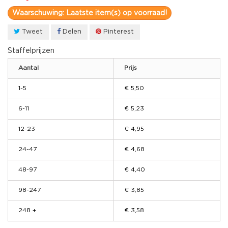
Waarschuwing: Laatste item(s) op voorraad!
Tweet
Delen
Pinterest
Staffelprijzen
Aantal
Prijs
1-5
€ 5,50
6-11
€ 5,23
12-23
€ 4,95
24-47
€ 4,68
48-97
€ 4,40
98-247
€ 3,85
248 +
€ 3,58