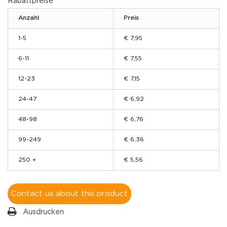
Rabattpreise
Anzahl
Preis
1-5
€ 7,95
6-11
€ 7,55
12-23
€ 7,15
24-47
€ 6,92
48-98
€ 6,76
99-249
€ 6,36
250 +
€ 5,56
Contact us about this product
Ausdrucken