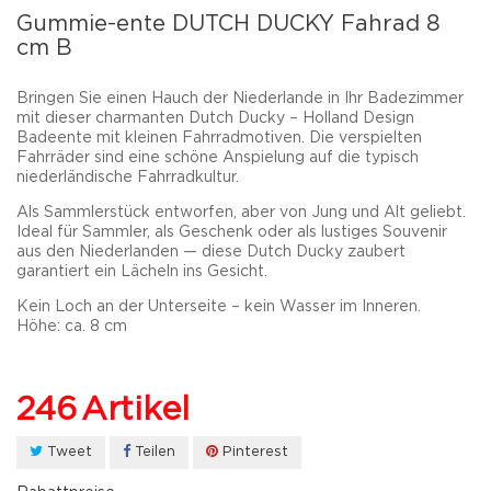
Gummie-ente DUTCH DUCKY Fahrad 8
cm B
Bringen Sie einen Hauch der Niederlande in Ihr Badezimmer
mit dieser charmanten
Dutch Ducky – Holland Design
Badeente mit
kleinen Fahrradmotiven
. Die verspielten
Fahrräder sind eine schöne Anspielung auf die typisch
niederländische Fahrradkultur.
Als
Sammlerstück
entworfen, aber von
Jung und Alt
geliebt.
Ideal für Sammler, als Geschenk oder als
lustiges Souvenir
aus den Niederlanden
— diese Dutch Ducky zaubert
garantiert ein Lächeln ins Gesicht.
Kein Loch an der Unterseite – kein Wasser im Inneren.
Höhe:
ca.
8 cm
246
Artikel
Tweet
Teilen
Pinterest