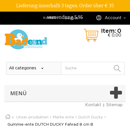
Lieferung innerhalb 3 tagen. Order über € 35
versendung 5,95
Account
Kontakt
Deutsch
Item:
0
€ 0,00
MENÜ
Kontakt
Sitemap
Unser produkten
Marke ente
Dutch Ducky
Gummie-ente DUTCH DUCKY Fahrad 8 cm B