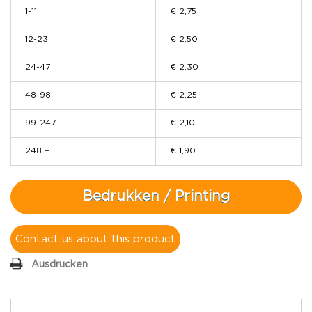
1-11
€ 2,75
12-23
€ 2,50
24-47
€ 2,30
48-98
€ 2,25
99-247
€ 2,10
248 +
€ 1,90
Bedrukken / Printing
Contact us about this product
Ausdrucken