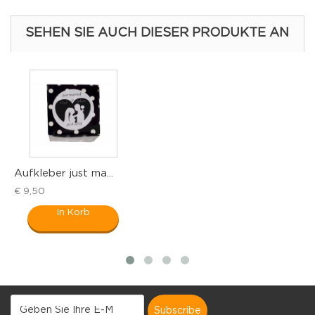
SEHEN SIE AUCH DIESER PRODUKTE AN
kleber just ma...
Aufkleb
,50
€ 9,50
In Korb
subscribe