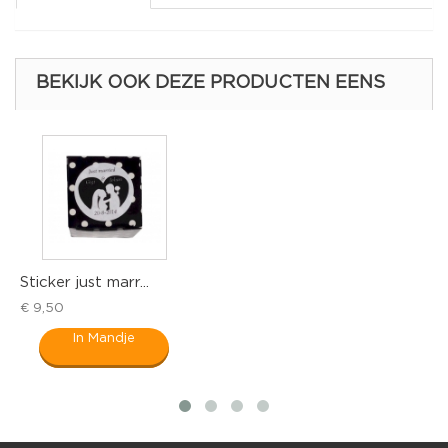
BEKIJK OOK DEZE PRODUCTEN EENS
arr...
Sticker bruidspaa
€ 9,50
ndje
In Mandje