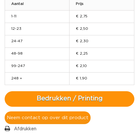
Aantal
Prijs
1-11
€ 2,75
12-23
€ 2,50
24-47
€ 2,30
48-98
€ 2,25
99-247
€ 2,10
248 +
€ 1,90
Bedrukken / Printing
Neem contact op over dit product
Afdrukken