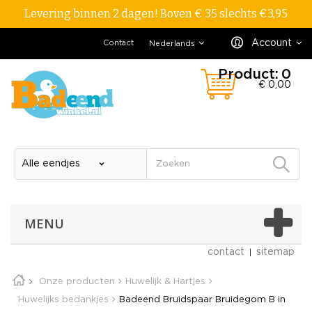
Levering binnen 2 dagen! Boven € 35 slechts €3,95
Account
Contact
Nederlands
Product:
0
€ 0,00
MENU
contact
sitemap
Onze producten
Huwelijk & Hartjes
Huwelijks bedankjes
Badeend Bruidspaar Bruidegom B in