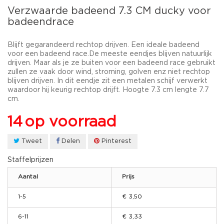
Verzwaarde badeend 7.3 CM ducky voor
badeendrace
Blijft gegarandeerd rechtop drijven. Een ideale badeend
voor een badeend race.De meeste eendjes blijven natuurlijk
drijven. Maar als je ze buiten voor een badeend race gebruikt
zullen ze vaak door wind, stroming, golven enz niet rechtop
blijven drijven. In dit eendje zit een metalen schijf verwerkt
waardoor hij keurig rechtop drijft. H
oogte 7.3 cm lengte 7.7
cm.
14
op voorraad
Tweet
Delen
Pinterest
Staffelprijzen
Aantal
Prijs
1-5
€ 3,50
6-11
€ 3,33