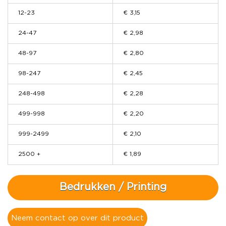
12-23
€ 3,15
24-47
€ 2,98
48-97
€ 2,80
98-247
€ 2,45
248-498
€ 2,28
499-998
€ 2,20
999-2499
€ 2,10
2500 +
€ 1,89
Bedrukken / Printing
Neem contact op over dit product