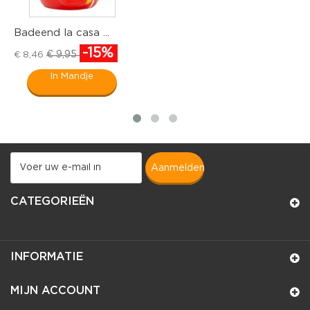
Badeend la casa ...
B
-15%
€ 9,95
€ 8,46
€
In Mandje
aanmelden
CATEGORIEËN
INFORMATIE
MIJN ACCOUNT