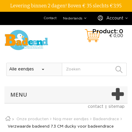
Levering binnen 2 dagen! Boven € 35 slechts €3,95
Account
Contact
Nederlands
Product:
0
€ 0,00
MENU
contact
sitemap
Onze producten
Nog meer eendjes
Badeendrace
Verzwaarde badeend 7.3 CM ducky voor badeendrace