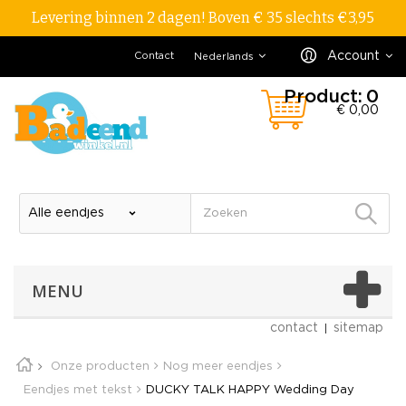
Levering binnen 2 dagen! Boven € 35 slechts €3,95
Account
Contact
Nederlands
Product:
0
€ 0,00
MENU
contact
sitemap
Onze producten
Nog meer eendjes
Eendjes met tekst
DUCKY TALK HAPPY Wedding Day