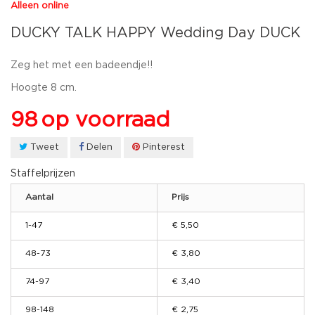
Alleen online
DUCKY TALK HAPPY Wedding Day DUCK
Zeg het met een badeendje!!
Hoogte 8 cm.
98
op voorraad
Tweet
Delen
Pinterest
Staffelprijzen
Aantal
Prijs
1-47
€ 5,50
48-73
€ 3,80
74-97
€ 3,40
98-148
€ 2,75