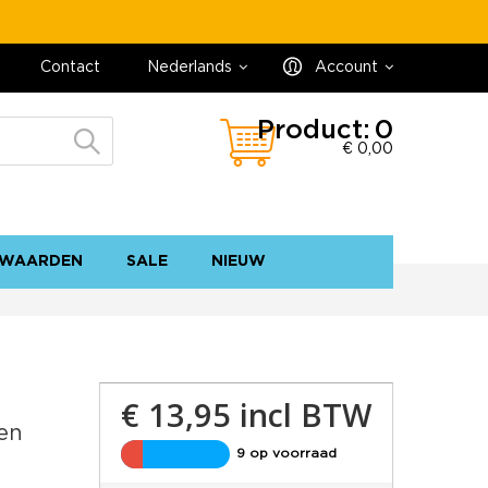
Contact
Nederlands
Account
Product:
0
€ 0,00
WAARDEN
SALE
NIEUW
contact
sitemap
€ 13,95
incl BTW
en
9 op voorraad