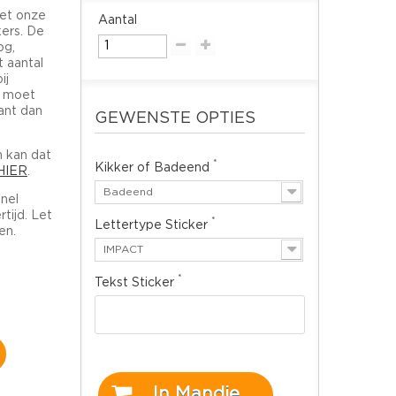
et onze
Aantal
ers.
De
og,
t aantal
ij
e moet
ant dan
GEWENSTE OPTIES
n kan dat
*
Kikker of Badeend
HIER
.
Badeend
snel
tijd. Let
*
Lettertype Sticker
en.
IMPACT
*
Tekst Sticker
In Mandje