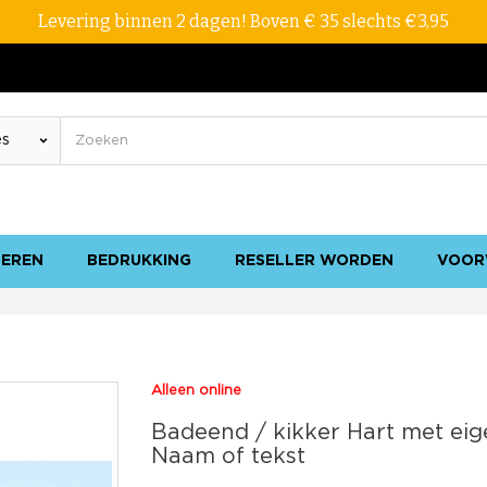
Levering binnen 2 dagen! Boven € 35 slechts €3,95
SEREN
BEDRUKKING
RESELLER WORDEN
VOOR
Alleen online
Badeend / kikker Hart met eig
Naam of tekst