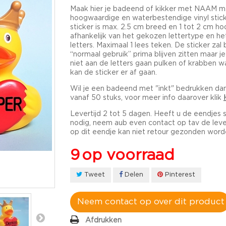
Maak hier je badeend of kikker met NAAM
m
hoogwaardige en waterbestendige vinyl stick
sticker is max. 2.5 cm breed
en 1 tot 2 cm ho
afhankelijk van het gekozen lettertype en he
letters. Maximaal 1 lees teken.
De sticker zal b
“normaal gebruik” prima blijven zitten maar j
niet aan de letters gaan pulken of krabben w
kan de sticker er af gaan.
Wil je een badeend met "inkt" bedrukken da
vanaf 50 stuks, voor meer info daarover klik
Levertijd 2 tot 5 dagen. Heeft u de eendjes 
nodig, neem aub even contact op tav de lever
op dit eendje kan niet retour gezonden word
9
op voorraad
Tweet
Delen
Pinterest
Neem contact op over dit product
Afdrukken