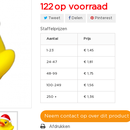
122
op voorraad
Tweet
Delen
Pinterest
Staffelprijzen
Aantal
Prijs
1-23
€ 1,45
24-47
€ 1,81
48-99
€ 1,75
100-249
€ 1,56
250 +
€ 1,36
Neem contact op over dit product
Afdrukken