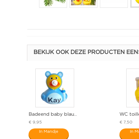
BEKIJK OOK DEZE PRODUCTEN EEN
Badeend baby blau...
WC toil
€ 9,95
€ 7,50
In Mandje
In M