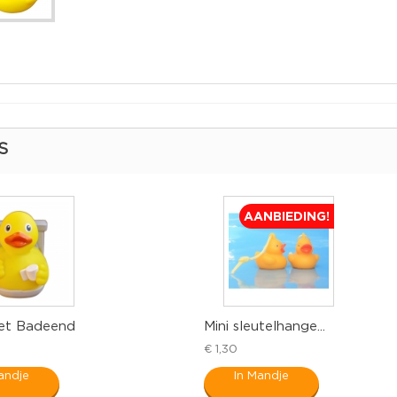
S
AANBIEDING!
let Badeend
Mini sleutelhange...
€ 1,30
andje
In Mandje