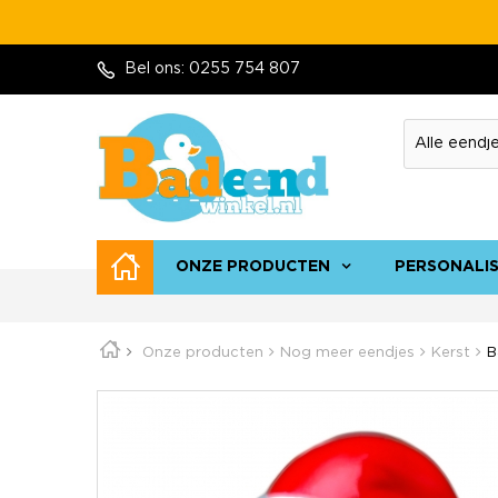
Bel ons:
0255 754 807
ONZE PRODUCTEN
PERSONALI
Onze producten
Nog meer eendjes
Kerst
B