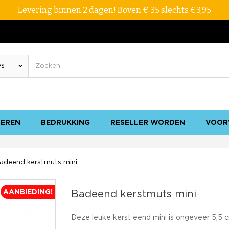
Levering binnen 2 dagen! Boven € 35 slechts €3,95
SEREN
BEDRUKKING
RESELLER WORDEN
VOOR
adeend kerstmuts mini
AANBIEDING!
Badeend kerstmuts mini
Deze leuke kerst eend mini is ongeveer 5,5