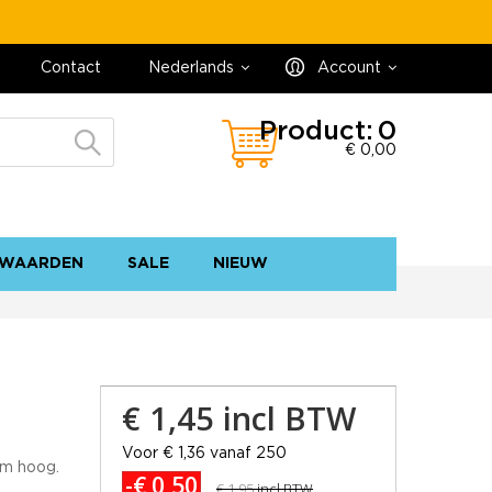
Contact
Nederlands
Account
Product:
0
€ 0,00
WAARDEN
SALE
NIEUW
contact
sitemap
€ 1,45
incl BTW
Voor € 1,36 vanaf 250
 cm hoog.
-€ 0,50
€ 1,95
incl BTW