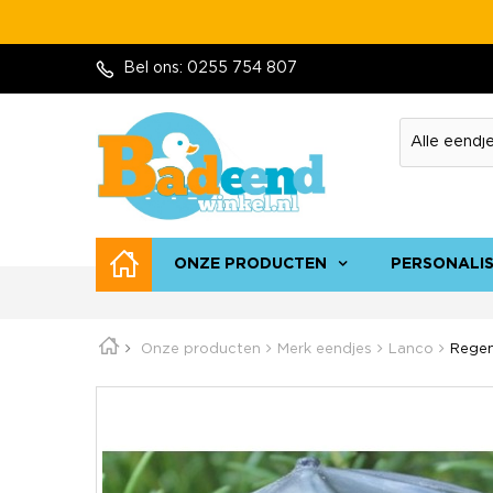
Bel ons:
0255 754 807
ONZE PRODUCTEN
PERSONALI
Onze producten
Merk eendjes
Lanco
Regen