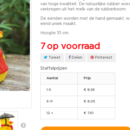
van hoge kwaliteit. De natuurlijke rubber wor
verkregen uit het melk van de rubberboom.
De eenden worden met de hand gemaakt, wa
eend uniek maakt.
Hoogte 10 cm.
7
op voorraad
Tweet
Delen
Pinterest
Staffelprijzen
Aantal
Prijs
1-5
€ 8,95
6-11
€ 8,05
12 +
€ 7,61