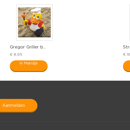
Gregor Griller b...
Str
€ 8,95
€ 1
In Mandje
aanmelden