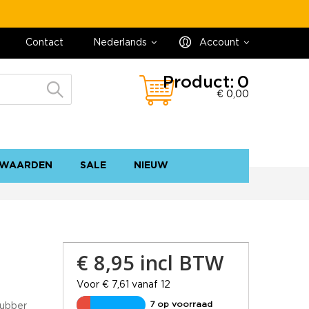
Contact
Nederlands
Account
Product:
0
€ 0,00
WAARDEN
SALE
NIEUW
contact
sitemap
€ 8,95
incl BTW
o
Voor € 7,61 vanaf 12
7 op voorraad
rubber