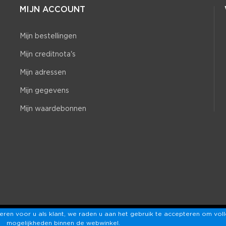
MIJN ACCOUNT
Mijn bestellingen
Mijn creditnota's
Mijn adressen
Mijn gegevens
Mijn waardebonnen
ren voor u als klant, we raden u aan het gebruik te accepteren om voll
© 2026 - De Badeendwinkel™
mogelijkheden binnen de webwinkel.