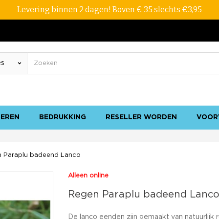
Levering binnen 2 dagen! Boven € 35 slechts €3,95
SEREN
BEDRUKKING
RESELLER WORDEN
VOOR
 Paraplu badeend Lanco
Alleen online
Regen Paraplu badeend Lanc
De lanco eenden zijn gemaakt van natuurlijk 