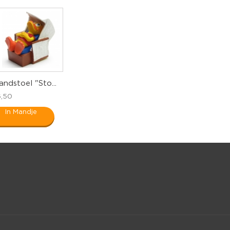
andstoel "Sto...
6,50
In Mandje