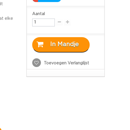
dt
Aantal
t elke
In Mandje
Toevoegen Verlanglijst