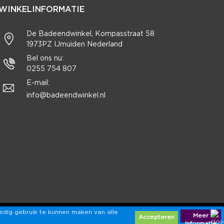
WINKELINFORMATIE
De Badeendwinkel, Kompasstraat 58
1973PZ IJmuiden Nederland
Bel ons nu:
0255 754 807
E-mail:
info@badeendwinkel.nl
edig gebruik te kunnen maken van alle
Meer
Accepteren
Informatie