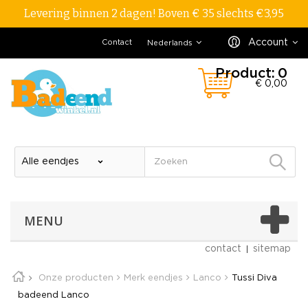
Levering binnen 2 dagen! Boven € 35 slechts €3,95
Account
Contact
Nederlands
Product:
0
€ 0,00
MENU
contact
sitemap
Onze producten
Merk eendjes
Lanco
Tussi Diva
badeend Lanco