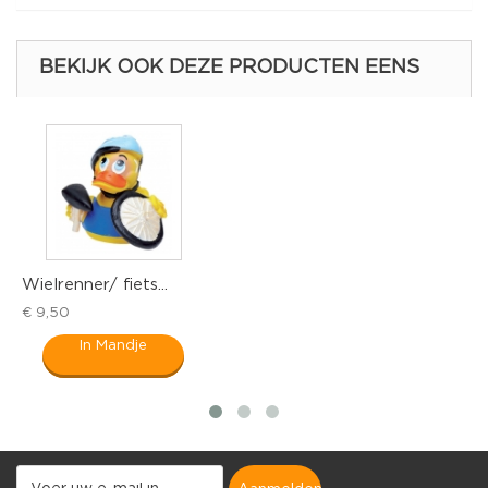
BEKIJK OOK DEZE PRODUCTEN EENS
er/ fiets...
Piloot Airpl
€ 9,50
In Mandje
In M